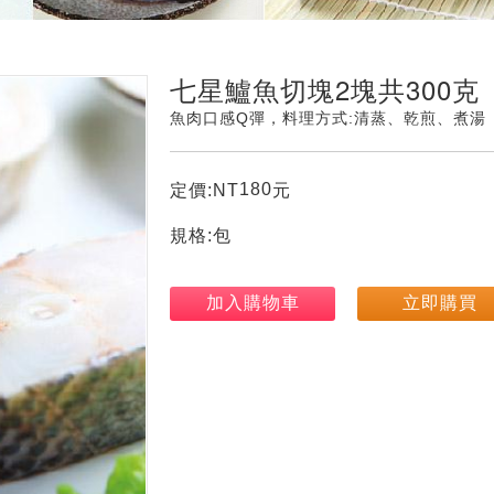
七星鱸魚切塊2塊共300克
魚肉口感Q彈，料理方式:清蒸、乾煎、煮湯
180
定價:NT
元
規格:包
加入購物車
立即購買