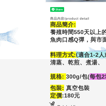
商品內容/product detail
商品簡介:
養殖時間550天以上
魚肉口感Q彈，​與
(
料理方式:
適合1-2
清蒸、乾煎
、
煮湯、
規格:
300g/包(
每包2
包裝:
真空包裝
定價
:180元