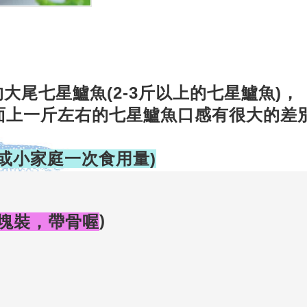
的大尾七星鱸魚(2-3斤以上的七星鱸魚)，
市面上一斤左右的七星鱸魚口感有很大的差
人或小家庭一次食用量)
)
塊裝
，帶骨喔