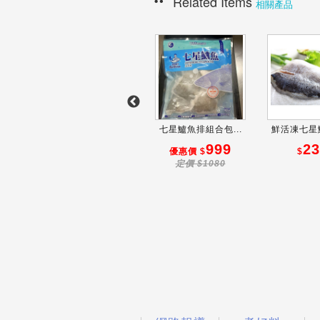
Related Items
相關產品
...
鮮活凍七星鱸魚片...
七星鱸魚排組合包...
鮮活凍七星鱸
280
999
23
$
優惠價 $
$
定價 $1080