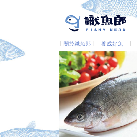
關於識魚郎
養成好魚