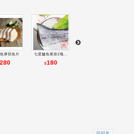
魚厚切魚片
七星鱸魚尾排2塊...
七星鱸魚肚(鮮嫩...
鮮活
280
180
240
$
$
回列表