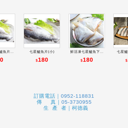
魚片...
七星鱸魚片(小)
鮮活凍七星鱸魚下...
七星鱸
0
180
180
$
$
$
訂購電話｜
0952-118831
傳 真｜
05-3730955
生 產 者｜柯德義