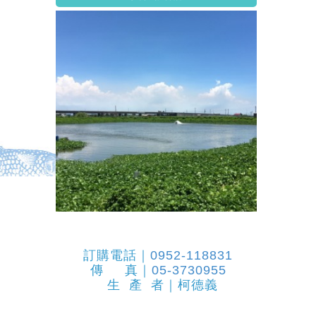
訂購電話｜
0952-118831
傳 真｜
05-3730955
生 產 者｜柯德義