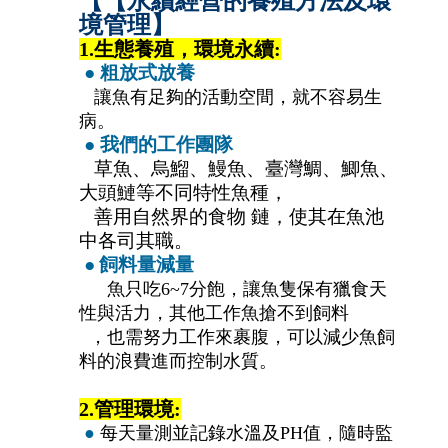
【【永續經營的養殖方法及環
境管理】
1.
生態養殖，環境永續:
●
粗放式放養
讓魚有足夠的活動空間，就不容易生
病。
●
我們的工作團隊
草魚、烏鰡、鰻魚、臺灣鯛、鯽魚、
大頭鰱等不同特性魚種，
善用自然界的食物 鏈，使其在魚池
中各司其職。
●
飼料量減量
魚只吃6~7分飽，讓魚隻保有獵食天
性與活力，其他工作魚搶不到飼料
，也需努力工作來裹腹，可以減少魚飼
料的浪費進而控制水質。
2.
管理環境:
●
每天量測並記錄水溫及PH值，隨時監