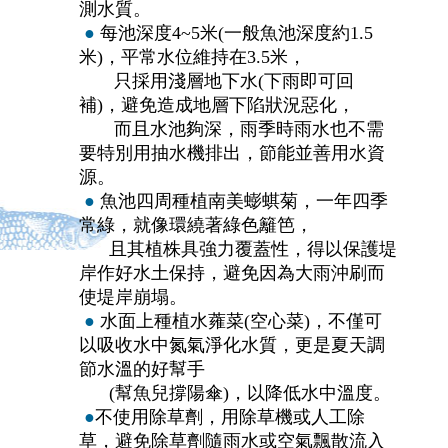
測水質。
●
每池深度4~5米(一般魚池深度約1.5
米)，平常水位維持在3.5米，
只採用淺層地下水(下雨即可回
補)，避免造成地層下陷狀況惡化，
而且水池夠深，雨季時雨水也不需
要特別用抽水機排出，節能並善用水資
源。
●
魚池四周種植南美蟛蜞菊，一年四季
常綠，就像環繞著綠色籬笆，
且其植株具強力覆蓋性，得以保護堤
岸作好水土保持，避免因為大雨沖刷而
使堤岸崩塌。
●
水面上種植水蕹菜(空心菜)，不僅可
以吸收水中氮氣淨化水質，更是夏天調
節水溫的好幫手
(
幫魚兒撐陽傘)，以降低水中溫度。
●
不使用除草劑，用除草機或人工除
草，避免除草劑隨雨水或空氣飄散流入